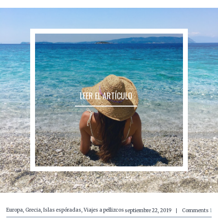
LEER EL ARTÍCULO
Europa
,
Grecia
,
Islas espóradas
,
Viajes a pellizcos
septiembre 22, 2019
Comments
1