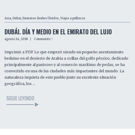
Asia
,
Dubai
,
Emiratos Árabes Únidos
,
Viajes a pellizcos
DUBÁI. DÍA Y MEDIO EN EL EMIRATO DEL LUJO
agosto 24, 2018
Comments
5
Imprimir a PDF Lo que empezó siendo un pequeño asentamiento
beduino en el desierto de Arabia a orillas del golfo pérsico, dedicado
principalmente al pastoreo y al comercio marítimo de perlas, se ha
convertido en una de las ciudades más impactantes del mundo. La
naturaleza inquieta de este pueblo junto su excelente situación
geográfica, los …
SIGUE LEYENDO