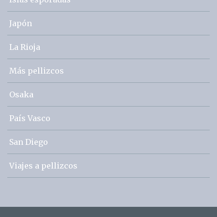
Japón
La Rioja
Más pellizcos
Osaka
País Vasco
San Diego
Viajes a pellizcos