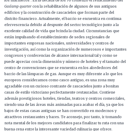
los marineros”. En la década de los 70 comenzó el renacimiento del
Gaslamp quarter
con la rehabilitación de algunos de sus antiguos
edificios y la construcción de rascacielos que forman parte del
distrito financiero. Actualmente, el barrio se encuentra en continua
efervescencia debido al despunte del sector tecnológico junto a la
excelente calidad de vida que brinda la ciudad. Circunstancias que
están impulsando el establecimiento de sedes regionales de
importantes empresas nacionales, universidades y centros de
investigación, así como la organización de numerosos e importantes
congresos y conferencias de alcance internacional tal y como se
puede apreciar con la dimensión y número de hoteles y el tamaño del
centro de convenciones que se encuentra en los alrededores del
barrio de las lámparas de gas. Aunque es muy diferente a lo que los
europeos consideramos como casco antiguo, es una zona muy
agradable con un curioso contraste de rascacielos junto a bonitas
casas de estilo victoriano perfectamente restauradas. Contiene
además prestigiosos hoteles, tiendas, teatros y centros comerciales,
siendo una de las áreas más animadas para acabar el día, ya que los
bajos de estas casas antiguas se han convertido en modernos y
atractivos restaurantes y bares. Te aconsejo, por tanto, ir tomando
nota mental de los mejores candidatos para finalizar tu ruta con una
buena cena entre la interesante variedad culinaria que ofrece.