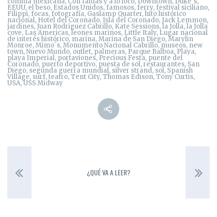
comida mexicana
,
Con faldas y a lo loco
,
Downtown
,
Duke´s
,
EEUU
,
el beso
,
Estados Unidos
,
famosos
,
ferry
,
festival siciliano
,
Filippi
,
focas
,
fotografía
,
Gaslamp Quarter
,
hito histórico
nacional
,
Hotel del Coronado
,
Isla del Coronado
,
Jack Lemmon
,
jardines
,
Juan Rodriguez Cabrillo
,
Kate Sessions
,
la Jolla
,
la Jolla
cove
,
Las Americas
,
leones marinos
,
Little Italy
,
Lugar nacional
de interés histórico
,
marina
,
Marina de San Diego
,
Marylin
Monroe
,
Mimo´s
,
Monumento Nacional Cabrillo
,
museos
,
new
town
,
Nuevo Mundo
,
outlet
,
palmeras
,
Parque Balboa
,
Playa
,
playa Imperial
,
portaviones
,
Precious Festa
,
puente del
Coronado
,
puerto deportivo
,
puesta de sol
,
restaurantes
,
San
Diego
,
segunda guerra mundial
,
silver strand
,
sol
,
Spanish
Village
,
surf
,
teatro
,
Tent City
,
Thomas Edison
,
Tony Curtis
,
USA
,
USS Midway
¿QUÉ VA A LEER?