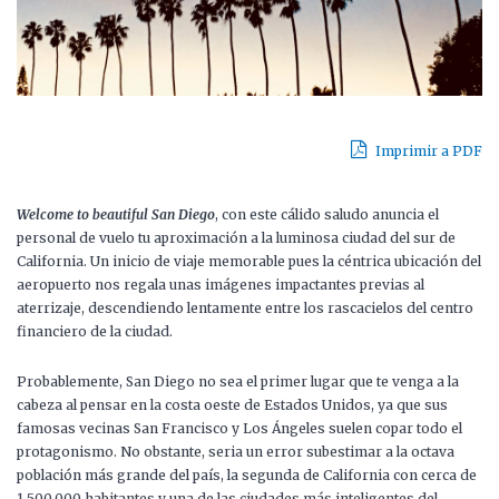
Imprimir a PDF
Welcome to beautiful San Diego
, con este cálido saludo anuncia el
personal de vuelo tu aproximación a la luminosa ciudad del sur de
California. Un inicio de viaje memorable pues la céntrica ubicación del
aeropuerto nos regala unas imágenes impactantes previas al
aterrizaje, descendiendo lentamente entre los rascacielos del centro
financiero de la ciudad.
Probablemente, San Diego no sea el primer lugar que te venga a la
cabeza al pensar en la costa oeste de Estados Unidos, ya que sus
famosas vecinas San Francisco y Los Ángeles suelen copar todo el
protagonismo. No obstante, seria un error subestimar a la octava
población más grande del país, la segunda de California con cerca de
1.500.000 habitantes y una de las ciudades más inteligentes del