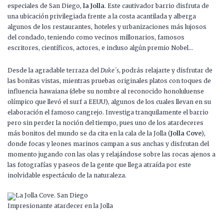
especiales de San Diego,
la Jolla
. Este cautivador barrio disfruta de
una ubicación privilegiada frente a la costa acantilada y alberga
algunos de los restaurantes, hoteles y urbanizaciones más lujosos
del condado, teniendo como vecinos millonarios, famosos
escritores, científicos, actores, e incluso algún premio Nobel…
Desde la agradable terraza del
Duke´s
, podrás relajarte y disfrutar de
las bonitas vistas, mientras pruebas originales platos con toques de
influencia hawaiana (debe su nombre al reconocido honoluluense
olímpico que llevó el surf a EEUU), algunos de los cuales llevan en su
elaboración el famoso cangrejo. Investiga tranquilamente el barrio
pero sin perder la noción del tiempo, pues uno de los atardeceres
más bonitos del mundo se da cita en la cala de la Jolla (
Jolla Cove
),
donde focas y leones marinos campan a sus anchas y disfrutan del
momento jugando con las olas y relajándose sobre las rocas ajenos a
las fotografías y paseos de la gente que llega atraída por este
inolvidable espectáculo de la naturaleza.
Impresionante atardecer en la Jolla