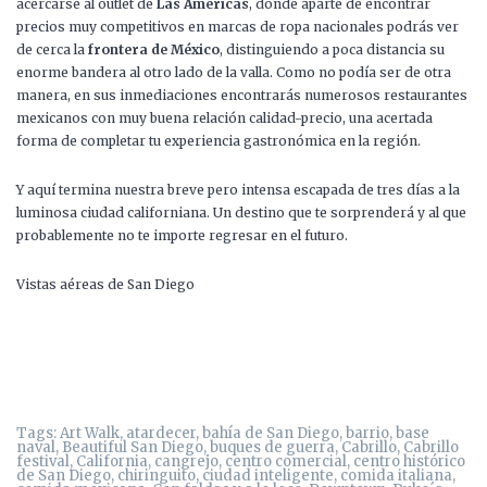
acercarse al outlet de
Las Americas
, donde aparte de encontrar
precios muy competitivos en marcas de ropa nacionales podrás ver
de cerca la
frontera de México
, distinguiendo a poca distancia su
enorme bandera al otro lado de la valla. Como no podía ser de otra
manera, en sus inmediaciones encontrarás numerosos restaurantes
mexicanos con muy buena relación calidad-precio, una acertada
forma de completar tu experiencia gastronómica en la región.
Y aquí termina nuestra breve pero intensa escapada de tres días a la
luminosa ciudad californiana. Un destino que te sorprenderá y al que
probablemente no te importe regresar en el futuro.
Vistas aéreas de San Diego
Tags:
Art Walk
,
atardecer
,
bahía de San Diego
,
barrio
,
base
naval
,
Beautiful San Diego
,
buques de guerra
,
Cabrillo
,
Cabrillo
festival
,
California
,
cangrejo
,
centro comercial
,
centro histórico
de San Diego
,
chiringuito
,
ciudad inteligente
,
comida italiana
,