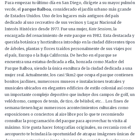
Para empezar tu último día en San Diego, dirígete a su mayor pulmón
verde, el
parque Balboa
, considerado el jardín urbano más grande
de Estados Unidos. Uno de los lugares más antiguos del país
dedicado al uso recreativo de sus vecinos y Lugar Nacional de
Interés Histórico desde 1977. Fue una mujer,
Kate Sessions
, la
encargada del renacimiento de este parque en 1982. Esta destacada y
querida botánica y horticultora introdujo en la ciudad diferentes tipos
de árboles, plantas y flores traídos personalmente de sus viajes por
el país, Europa o la Baja California. De hecho en el parque se
encuentra una estatua dedicada a ella, honrada como Madre del
Parque Balboa, siendo la única escultura de la ciudad dedicada a una
mujer real. Actualmente, los casi 5km2 que ocupa el parque contienen
bonitos jardines, numerosos museos e instalaciones teatrales y
musicales ubicados en elegantes edificios de estilo colonial así como
un importante complejo deportivo que incluye dos campos de golf, un
velódromo, campos de tenis, de tiro, de béisbol, etc.. . Los fines de
semana tienen lugar numerosos acontecimientos culturales como
exposiciones o conciertos al aire libre por lo que te recomiendo
consultar la programación del parque para aprovechar tu visita al
máximo. Si te gusta hacer fotografías originales, su cercanía con el
aeropuerto te brindará la oportunidad de atrapar imágenes únicas de