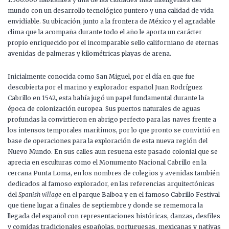
mundo con un desarrollo tecnológico puntero y una calidad de vida
envidiable. Su ubicación, junto a la frontera de México y el agradable
clima que la acompaña durante todo el año le aporta un carácter
propio enriquecido por el incomparable sello californiano de eternas
avenidas de palmeras y kilométricas playas de arena.
Inicialmente conocida como San Miguel, por el día en que fue
descubierta por el marino y explorador español Juan Rodríguez
Cabrillo en 1542, esta bahía jugó un papel fundamental durante la
época de colonización europea. Sus puertos naturales de aguas
profundas la convirtieron en abrigo perfecto para las naves frente a
los intensos temporales marítimos, por lo que pronto se convirtió en
base de operaciones para la exploración de esta nueva región del
Nuevo Mundo. En sus calles aun resuena este pasado colonial que se
aprecia en esculturas como el Monumento Nacional Cabrillo en la
cercana Punta Loma, en los nombres de colegios y avenidas también
dedicados al famoso explorador, en las referencias arquitectónicas
del
Spanish village
en el parque Balboa y en el famoso Cabrillo Festival
que tiene lugar a finales de septiembre y donde se rememora la
llegada del español con representaciones históricas, danzas, desfiles
y comidas tradicionales españolas, portuguesas, mexicanas y nativas