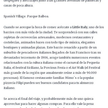
despegues y aterrizajes junto a las grandes avenidas de palmeras y
casas de poca altura.
Spanish Village. Parque Balboa.
Cuando se acerque la hora de comer acércate a
Little Italy
, uno de los
barrios con más vida de la ciudad. Te sorprenderá con sus calles
repletas de cervecerías artesanales, modernos restaurantes y
coctelerías, animados bares con todo tipo de música, elegantes
boutiques y animadas plazas. Este barrio renacido a partir de un
suburbio de pescadores italianos llegados de San Francisco tras su
devastador terremoto de 1906, acoge también numerosos eventos
relacionados con la cultura italiana como el carnaval de la Pequeña
Italia, el festival Siciliano, la Precious Festa o el Art Walk (el Festival
más grande de la región que anualmente reúne a más de 90.000
personas). El famoso restaurante familiar Mimo´s o la popular
pizzeria Filipi pueden ser buenos candidatos para tu almuerzo
italiano.
Se acerca el final del viaje, y probablemente más de uno quiera
aprovechar para hacer algunas compras. Para ello vale la pena