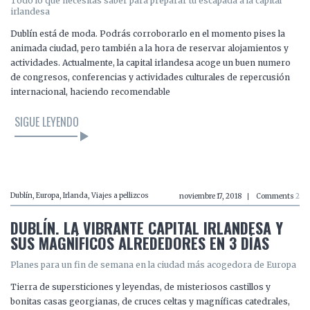
Todo lo que necesitas saber para preparar tu escapada a la capital
irlandesa
Dublín está de moda. Podrás corroborarlo en el momento pises la
animada ciudad, pero también a la hora de reservar alojamientos y
actividades. Actualmente, la capital irlandesa acoge un buen numero
de congresos, conferencias y actividades culturales de repercusión
internacional, haciendo recomendable
SIGUE LEYENDO
LEER EL ARTÍCULO
Dublín
,
Europa
,
Irlanda
,
Viajes a pellizcos
noviembre 17, 2018
Comments
2
DUBLÍN. LA VIBRANTE CAPITAL IRLANDESA Y
SUS MAGNÍFICOS ALREDEDORES EN 3 DÍAS
Planes para un fin de semana en la ciudad más acogedora de Europa
Tierra de supersticiones y leyendas, de misteriosos castillos y
bonitas casas georgianas, de cruces celtas y magníficas catedrales,