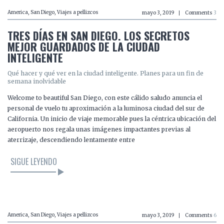
America
,
San Diego
,
Viajes a pellizcos
mayo 3, 2019
Comments
3
TRES DÍAS EN SAN DIEGO. LOS SECRETOS
MEJOR GUARDADOS DE LA CIUDAD
INTELIGENTE
Qué hacer y qué ver en la ciudad inteligente. Planes para un fin de
semana inolvidable
Welcome to beautiful San Diego, con este cálido saludo anuncia el
personal de vuelo tu aproximación a la luminosa ciudad del sur de
California. Un inicio de viaje memorable pues la céntrica ubicación del
aeropuerto nos regala unas imágenes impactantes previas al
aterrizaje, descendiendo lentamente entre
SIGUE LEYENDO
LEER EL ARTÍCULO
America
,
San Diego
,
Viajes a pellizcos
mayo 3, 2019
Comments
6