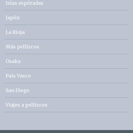
Islas espóradas
Japón
La Rioja
Más pellizcos
Osaka
País Vasco
San Diego
Viajes a pellizcos