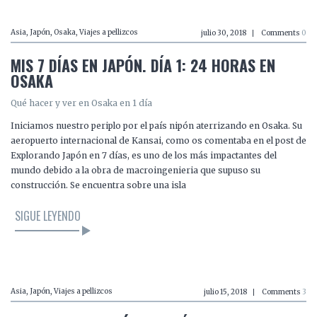
LEER EL ARTÍCULO
Asia
,
Japón
,
Osaka
,
Viajes a pellizcos
julio 30, 2018
Comments
0
MIS 7 DÍAS EN JAPÓN. DÍA 1: 24 HORAS EN
OSAKA
Qué hacer y ver en Osaka en 1 día
Iniciamos nuestro periplo por el país nipón aterrizando en Osaka. Su
aeropuerto internacional de Kansai, como os comentaba en el post de
Explorando Japón en 7 días, es uno de los más impactantes del
mundo debido a la obra de macroingenieria que supuso su
construcción. Se encuentra sobre una isla
SIGUE LEYENDO
LEER EL ARTÍCULO
Asia
,
Japón
,
Viajes a pellizcos
julio 15, 2018
Comments
3