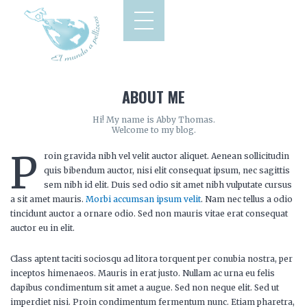
ABOUT ME
Hi! My name is Abby Thomas.
Welcome to my blog.
P
roin gravida nibh vel velit auctor aliquet. Aenean sollicitudin
quis bibendum auctor, nisi elit consequat ipsum, nec sagittis
sem nibh id elit. Duis sed odio sit amet nibh vulputate cursus
a sit amet mauris.
Morbi accumsan ipsum velit
. Nam nec tellus a odio
tincidunt auctor a ornare odio. Sed non mauris vitae erat consequat
auctor eu in elit.
Class aptent taciti sociosqu ad litora torquent per conubia nostra, per
inceptos himenaeos. Mauris in erat justo. Nullam ac urna eu felis
dapibus condimentum sit amet a augue. Sed non neque elit. Sed ut
imperdiet nisi. Proin condimentum fermentum nunc. Etiam pharetra,