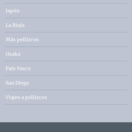
Japón
La Rioja
Más pellizcos
Osaka
País Vasco
San Diego
Viajes a pellizcos