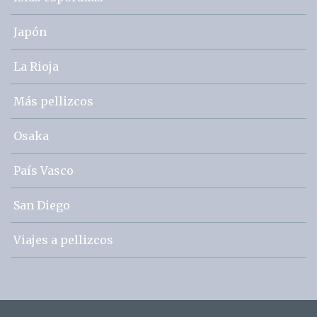
Japón
La Rioja
Más pellizcos
Osaka
País Vasco
San Diego
Viajes a pellizcos