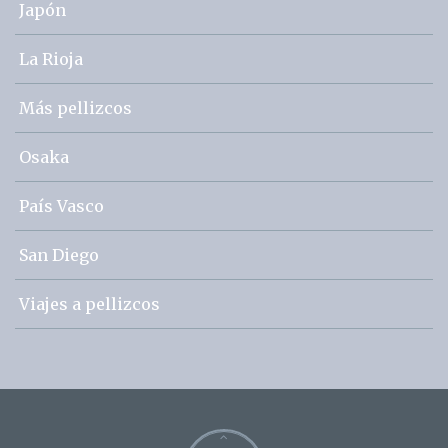
Japón
La Rioja
Más pellizcos
Osaka
País Vasco
San Diego
Viajes a pellizcos