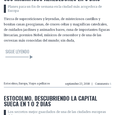
Planes para un fin de semana en la ciudad más acogedora de
Europa
Tierra de supersticiones y leyendas, de misteriosos castillos y
bonitas casas georgianas, de cruces celtas y magníficas catedrales,
de cuidados jardines y animados bares, cuna de importantes figuras
literarias, premios Nobel, músicos de renombre y de una de las
cervezas más conocidas del mundo; sin duda,
SIGUE LEYENDO
LEER EL ARTÍCULO
Estocolmo
,
Europa
,
Viajes a pellizcos
septiembre 23, 2018
Comments
6
ESTOCOLMO. DESCUBRIENDO LA CAPITAL
SUECA EN 1 O 2 DÍAS
Los secretos mejor guardados de una de las ciudades europeas