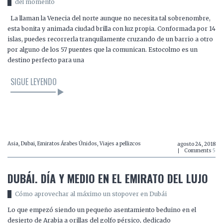
del momento
La llaman la Venecia del norte aunque no necesita tal sobrenombre,
esta bonita y animada ciudad brilla con luz propia. Conformada por 14
islas, puedes recorrerla tranquilamente cruzando de un barrio a otro
por alguno de los 57 puentes que la comunican. Estocolmo es un
destino perfecto para una
SIGUE LEYENDO
LEER EL ARTÍCULO
Asia
,
Dubai
,
Emiratos Árabes Únidos
,
Viajes a pellizcos
agosto 24, 2018
Comments
5
DUBÁI. DÍA Y MEDIO EN EL EMIRATO DEL LUJO
Cómo aprovechar al máximo un stopover en Dubái
Lo que empezó siendo un pequeño asentamiento beduino en el
desierto de Arabia a orillas del golfo pérsico, dedicado