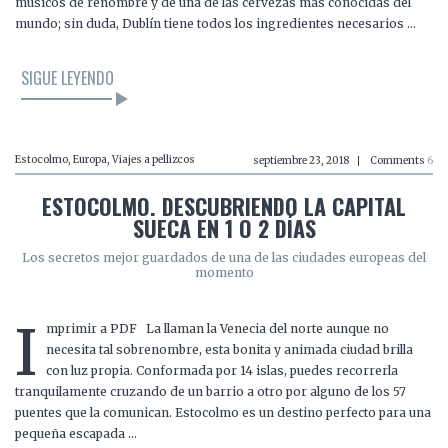
músicos de renombre y de una de las cervezas más conocidas del
mundo; sin duda, Dublín tiene todos los ingredientes necesarios …
SIGUE LEYENDO
Estocolmo
,
Europa
,
Viajes a pellizcos
septiembre 23, 2018
Comments
6
ESTOCOLMO. DESCUBRIENDO LA CAPITAL
SUECA EN 1 O 2 DÍAS
Los secretos mejor guardados de una de las ciudades europeas del
momento
I
mprimir a PDF La llaman la Venecia del norte aunque no
necesita tal sobrenombre, esta bonita y animada ciudad brilla
con luz propia. Conformada por 14 islas, puedes recorrerla
tranquilamente cruzando de un barrio a otro por alguno de los 57
puentes que la comunican. Estocolmo es un destino perfecto para una
pequeña escapada …