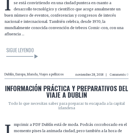
I
se está convirtiendo en una ciudad puntera en cuanto a
desarrollo tecnológico y científico que acoge anualmente un
buen número de eventos, conferencias y congresos de interés
nacional e internacional. También celebra, desde 1970, la
mundialmente conocida convención de tebeos Comic-con, con una
afluencia …
SIGUE LEYENDO
Dublín
,
Europa
,
Irlanda
,
Viajes a pellizcos
noviembre 28, 2018
Comments
0
INFORMACIÓN PRÁCTICA Y PREPARATIVOS DEL
VIAJE A DUBLÍN
Todo lo que necesitas saber para preparar tu escapada a la capital
irlandesa
I
mprimir a PDF Dublín está de moda. Podrás corroborarlo en el
momento pises la animada ciudad, pero también a la hora de