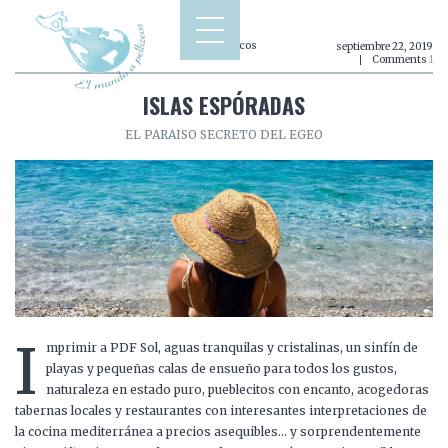
Europa
,
Grecia
,
Islas espóradas
,
Viajes a pellizcos
septiembre 22, 2019
Comments
1
ISLAS ESPÓRADAS
EL PARAISO SECRETO DEL EGEO
I
mprimir a PDF Sol, aguas tranquilas y cristalinas, un sinfín de
playas y pequeñas calas de ensueño para todos los gustos,
naturaleza en estado puro, pueblecitos con encanto, acogedoras
tabernas locales y restaurantes con interesantes interpretaciones de
la cocina mediterránea a precios asequibles… y sorprendentemente