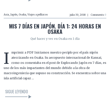
Asia
,
Japón
,
Osaka
,
Viajes a pellizcos
julio 30, 2018
Comments
0
MIS 7 DÍAS EN JAPÓN. DÍA 1: 24 HORAS EN
OSAKA
Qué hacer y ver en Osaka en 1 día
I
mprimir a PDF Iniciamos nuestro periplo por el país nipón
aterrizando en Osaka. Su aeropuerto internacional de Kansai,
como os comentaba en el post de Explorando Japón en 7 días, es
uno de los más impactantes del mundo debido a la obra de
macroingenieria que supuso su construcción. Se encuentra sobre una
isla artificial capaz …
SIGUE LEYENDO