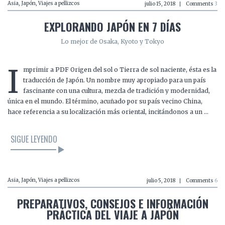
Asia
,
Japón
,
Viajes a pellizcos
julio 15, 2018
Comments
3
EXPLORANDO JAPÓN EN 7 DÍAS
Lo mejor de Osaka, Kyoto y Tokyo
I
mprimir a PDF Origen del sol o Tierra de sol naciente, ésta es la
traducción de Japón. Un nombre muy apropiado para un país
fascinante con una cultura, mezcla de tradición y modernidad,
única en el mundo. El término, acuñado por su país vecino China,
hace referencia a su localización más oriental, incitándonos a un …
SIGUE LEYENDO
Asia
,
Japón
,
Viajes a pellizcos
julio 5, 2018
Comments
6
PREPARATIVOS, CONSEJOS E INFORMACIÓN
PRÁCTICA DEL VIAJE A JAPÓN