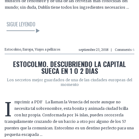
músicos de renombre y de una de las cervezas más conocidas del
mundo; sin duda, Dublín tiene todos los ingredientes necesarios …
SIGUE LEYENDO
Estocolmo
,
Europa
,
Viajes a pellizcos
septiembre 23, 2018
Comments
6
ESTOCOLMO. DESCUBRIENDO LA CAPITAL
SUECA EN 1 O 2 DÍAS
Los secretos mejor guardados de una de las ciudades europeas del
momento
I
mprimir a PDF La llaman la Venecia del norte aunque no
necesita tal sobrenombre, esta bonita y animada ciudad brilla
con luz propia. Conformada por 14 islas, puedes recorrerla
tranquilamente cruzando de un barrio a otro por alguno de los 57
puentes que la comunican. Estocolmo es un destino perfecto para una
pequeña escapada …