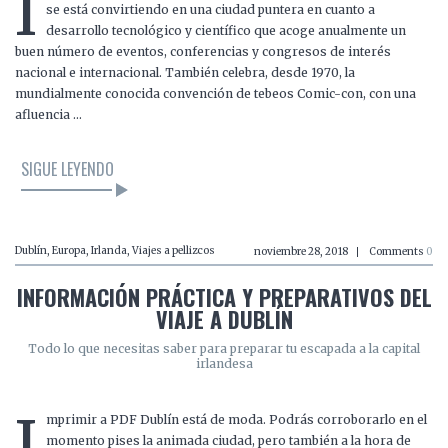
I
se está convirtiendo en una ciudad puntera en cuanto a
desarrollo tecnológico y científico que acoge anualmente un
buen número de eventos, conferencias y congresos de interés
nacional e internacional. También celebra, desde 1970, la
mundialmente conocida convención de tebeos Comic-con, con una
afluencia …
SIGUE LEYENDO
Dublín
,
Europa
,
Irlanda
,
Viajes a pellizcos
noviembre 28, 2018
Comments
0
INFORMACIÓN PRÁCTICA Y PREPARATIVOS DEL
VIAJE A DUBLÍN
Todo lo que necesitas saber para preparar tu escapada a la capital
irlandesa
I
mprimir a PDF Dublín está de moda. Podrás corroborarlo en el
momento pises la animada ciudad, pero también a la hora de