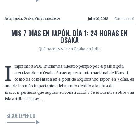
Asia
,
Japón
,
Osaka
,
Viajes a pellizcos
julio 30, 2018
Comments
0
MIS 7 DÍAS EN JAPÓN. DÍA 1: 24 HORAS EN
OSAKA
Qué hacer y ver en Osaka en 1 día
I
mprimir a PDF Iniciamos nuestro periplo por el país nipón
aterrizando en Osaka. Su aeropuerto internacional de Kansai,
como os comentaba en el post de Explorando Japón en 7 días, es
uno de los más impactantes del mundo debido a la obra de
macroingenieria que supuso su construcción. Se encuentra sobre una
isla artificial capaz …
SIGUE LEYENDO