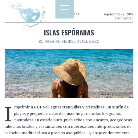
Europa
,
Grecia
,
Islas espóradas
,
Viajes a pellizcos
septiembre 22, 2019
Comments
1
ISLAS ESPÓRADAS
EL PARAISO SECRETO DEL EGEO
I
mprimir a PDF Sol, aguas tranquilas y cristalinas, un sinfín de
playas y pequeñas calas de ensueño para todos los gustos,
naturaleza en estado puro, pueblecitos con encanto, acogedoras
tabernas locales y restaurantes con interesantes interpretaciones de
la cocina mediterránea a precios asequibles… y sorprendentemente