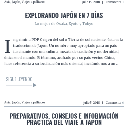
Asia
,
Japón
,
Viajes a pellizcos
julio 15, 2018
Comments
3
EXPLORANDO JAPÓN EN 7 DÍAS
Lo mejor de Osaka, Kyoto y Tokyo
I
mprimir a PDF Origen del sol o Tierra de sol naciente, ésta es la
traducción de Japón. Un nombre muy apropiado para un país
fascinante con una cultura, mezcla de tradición y modernidad,
única en el mundo. El término, acuñado por su país vecino China,
hace referencia a su localización más oriental, incitándonos a un …
SIGUE LEYENDO
Asia
,
Japón
,
Viajes a pellizcos
julio 5, 2018
Comments
6
PREPARATIVOS, CONSEJOS E INFORMACIÓN
PRÁCTICA DEL VIAJE A JAPÓN