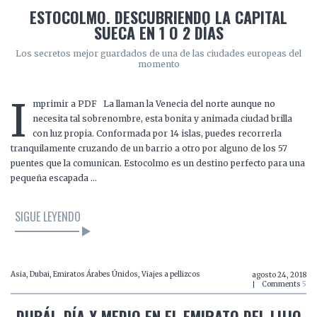
ESTOCOLMO. DESCUBRIENDO LA CAPITAL
SUECA EN 1 O 2 DÍAS
Los secretos mejor guardados de una de las ciudades europeas del
momento
I
mprimir a PDF La llaman la Venecia del norte aunque no
necesita tal sobrenombre, esta bonita y animada ciudad brilla
con luz propia. Conformada por 14 islas, puedes recorrerla
tranquilamente cruzando de un barrio a otro por alguno de los 57
puentes que la comunican. Estocolmo es un destino perfecto para una
pequeña escapada …
SIGUE LEYENDO
Asia
,
Dubai
,
Emiratos Árabes Únidos
,
Viajes a pellizcos
agosto 24, 2018
Comments
5
DUBÁI. DÍA Y MEDIO EN EL EMIRATO DEL LUJO