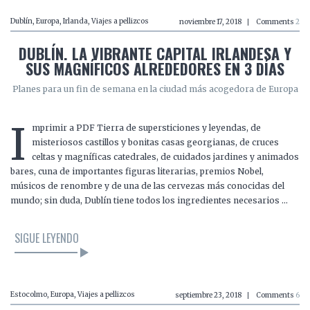
Dublín
,
Europa
,
Irlanda
,
Viajes a pellizcos
noviembre 17, 2018
Comments
2
DUBLÍN. LA VIBRANTE CAPITAL IRLANDESA Y
SUS MAGNÍFICOS ALREDEDORES EN 3 DÍAS
Planes para un fin de semana en la ciudad más acogedora de Europa
I
mprimir a PDF Tierra de supersticiones y leyendas, de
misteriosos castillos y bonitas casas georgianas, de cruces
celtas y magníficas catedrales, de cuidados jardines y animados
bares, cuna de importantes figuras literarias, premios Nobel,
músicos de renombre y de una de las cervezas más conocidas del
mundo; sin duda, Dublín tiene todos los ingredientes necesarios …
SIGUE LEYENDO
Estocolmo
,
Europa
,
Viajes a pellizcos
septiembre 23, 2018
Comments
6