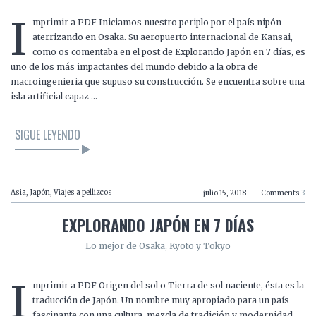
I
mprimir a PDF Iniciamos nuestro periplo por el país nipón
aterrizando en Osaka. Su aeropuerto internacional de Kansai,
como os comentaba en el post de Explorando Japón en 7 días, es
uno de los más impactantes del mundo debido a la obra de
macroingenieria que supuso su construcción. Se encuentra sobre una
isla artificial capaz …
SIGUE LEYENDO
Asia
,
Japón
,
Viajes a pellizcos
julio 15, 2018
Comments
3
EXPLORANDO JAPÓN EN 7 DÍAS
Lo mejor de Osaka, Kyoto y Tokyo
I
mprimir a PDF Origen del sol o Tierra de sol naciente, ésta es la
traducción de Japón. Un nombre muy apropiado para un país
fascinante con una cultura, mezcla de tradición y modernidad,