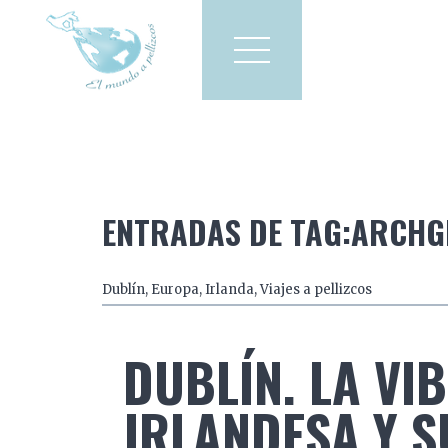
Viajes a pellizcos
El mun
America
Asia
Europa
ENTRADAS DE TAG:ARCHGI
Dublín
,
Europa
,
Irlanda
,
Viajes a pellizcos
DUBLÍN. LA VI
IRLANDESA Y S