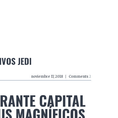
do a zancadas
El mundo a mordiscos
El mundo a 
VOS JEDI
noviembre 17, 2018
Comments
2
BRANTE CAPITAL
US MAGNÍFICOS