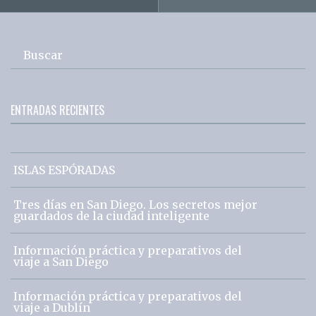
Buscar
ENTRADAS RECIENTES
ISLAS ESPÓRADAS
Tres días en San Diego. Los secretos mejor
guardados de la ciudad inteligente
Información práctica y preparativos del
viaje a San Diego
Información práctica y preparativos del
viaje a Dublín