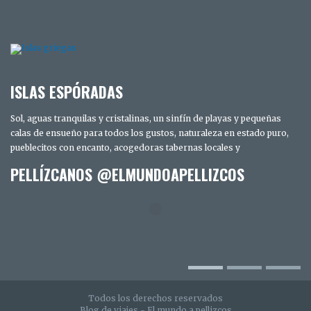
ISLAS ESPÓRADAS
Sol, aguas tranquilas y cristalinas, un sinfín de playas y pequeñas
calas de ensueño para todos los gustos, naturaleza en estado puro,
pueblecitos con encanto, acogedoras tabernas locales y
PELLÍZCANOS @ELMUNDOAPELLIZCOS
TRES DÍAS EN SAN DIEGO. LOS SECRETOS
MEJOR GUARDADOS DE LA CIUDAD
INTELIGENTE
Todos los derechos reservados
Blog de viajes - El mundo a pellizcos