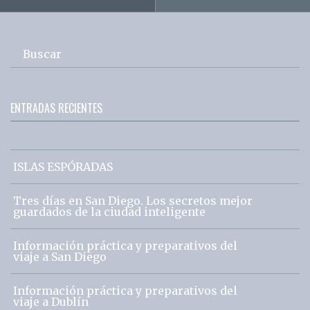
Buscar
ENTRADAS RECIENTES
ISLAS ESPÓRADAS
Tres días en San Diego. Los secretos mejor
guardados de la ciudad inteligente
Información práctica y preparativos del
viaje a San Diego
Información práctica y preparativos del
viaje a Dublín