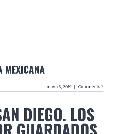
do a zancadas
El mundo a mordiscos
El mundo a 
A MEXICANA
mayo 3, 2019
Comments
3
SAN DIEGO. LOS
OR GUARDADOS