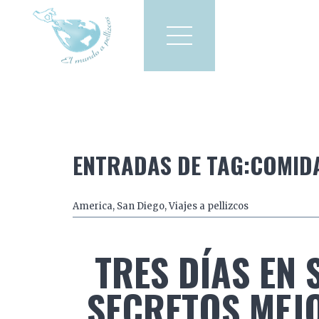
Viajes a pellizcos
El mun
America
Asia
Europa
ENTRADAS DE TAG:COMID
America
,
San Diego
,
Viajes a pellizcos
TRES DÍAS EN 
SECRETOS MEJ