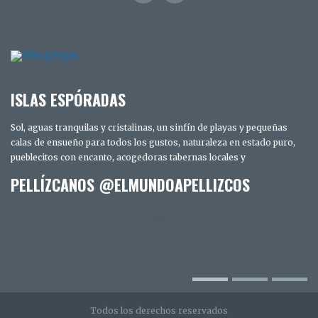
ISLAS ESPÓRADAS
Sol, aguas tranquilas y cristalinas, un sinfín de playas y pequeñas
calas de ensueño para todos los gustos, naturaleza en estado puro,
pueblecitos con encanto, acogedoras tabernas locales y
PELLÍZCANOS @ELMUNDOAPELLIZCOS
TRES DÍAS EN SAN DIEGO. LOS SECRETOS
MEJOR GUARDADOS DE LA CIUDAD
INTELIGENTE
Todos los derechos reservados