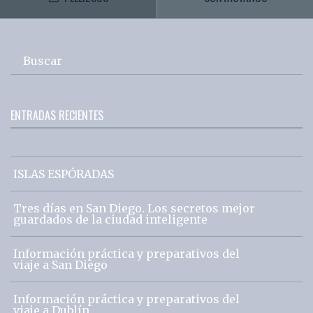
Buscar
ENTRADAS RECIENTES
ISLAS ESPÓRADAS
Tres días en San Diego. Los secretos mejor
guardados de la ciudad inteligente
Información práctica y preparativos del
viaje a San Diego
Información práctica y preparativos del
viaje a Dublín