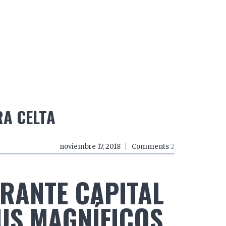
do a zancadas
El mundo a mordiscos
El mundo a 
RA CELTA
noviembre 17, 2018
Comments
2
BRANTE CAPITAL
US MAGNÍFICOS