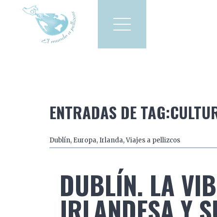
Viajes a pellizcos
El mun
America
Asia
Europa
ENTRADAS DE TAG:CULTU
Dublín
,
Europa
,
Irlanda
,
Viajes a pellizcos
DUBLÍN. LA VI
IRLANDESA Y S