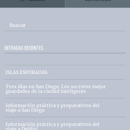
Buscar
ENTRADAS RECIENTES
ISLAS ESPÓRADAS
Tres días en San Diego. Los secretos mejor
guardados de la ciudad inteligente
Información práctica y preparativos del
viaje a San Diego
Información práctica y preparativos del
viaje a Dublín