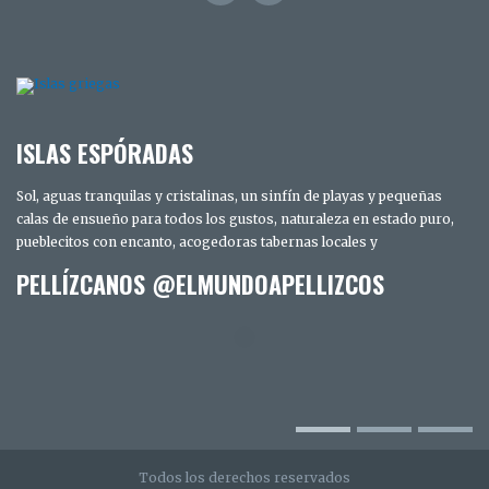
ISLAS ESPÓRADAS
Sol, aguas tranquilas y cristalinas, un sinfín de playas y pequeñas
calas de ensueño para todos los gustos, naturaleza en estado puro,
pueblecitos con encanto, acogedoras tabernas locales y
PELLÍZCANOS @ELMUNDOAPELLIZCOS
TRES DÍAS EN SAN DIEGO. LOS SECRETOS
MEJOR GUARDADOS DE LA CIUDAD
INTELIGENTE
Todos los derechos reservados