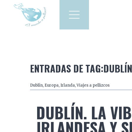
Viajes a pellizcos
El mun
America
Asia
Europa
ENTRADAS DE TAG:DUBLÍN 
Dublín
,
Europa
,
Irlanda
,
Viajes a pellizcos
DUBLÍN. LA VI
IRLANDESA Y S