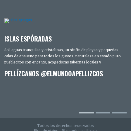
ISLAS ESPÓRADAS
Sol, aguas tranquilas y cristalinas, un sinfín de playas y pequeñas
calas de ensueño para todos los gustos, naturaleza en estado puro,
pueblecitos con encanto, acogedoras tabernas locales y
PELLÍZCANOS @ELMUNDOAPELLIZCOS
TRES DÍAS EN SAN DIEGO. LOS SECRETOS
MEJOR GUARDADOS DE LA CIUDAD
INTELIGENTE
Todos los derechos reservados
Blog de viajes - El mundo a pellizcos