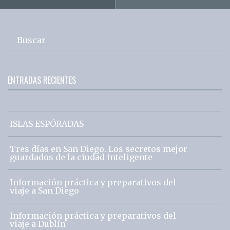
Buscar
ENTRADAS RECIENTES
ISLAS ESPÓRADAS
Tres días en San Diego. Los secretos mejor
guardados de la ciudad inteligente
Información práctica y preparativos del
viaje a San Diego
Información práctica y preparativos del
viaje a Dublín