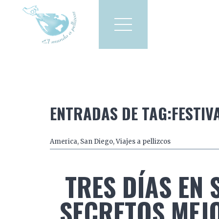
Viajes a pellizcos
El mun
America
Asia
Europa
ENTRADAS DE TAG:FESTIVA
America
,
San Diego
,
Viajes a pellizcos
TRES DÍAS EN 
SECRETOS MEJ