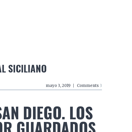
do a zancadas
El mundo a mordiscos
El mundo a 
L SICILIANO
mayo 3, 2019
Comments
3
SAN DIEGO. LOS
OR GUARDADOS