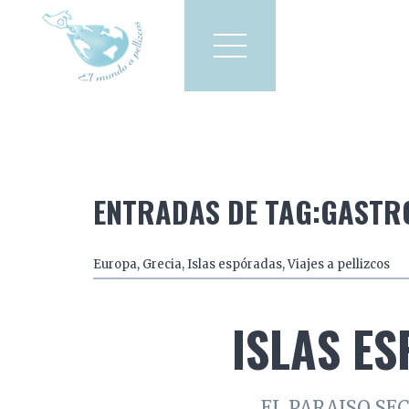
Viajes a pellizcos
El mun
America
Asia
Europa
ENTRADAS DE TAG:GAST
Europa
,
Grecia
,
Islas espóradas
,
Viajes a pellizcos
ISLAS E
EL PARAISO SE