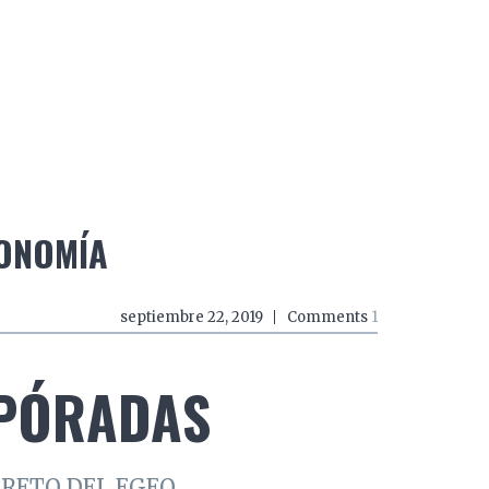
do a zancadas
El mundo a mordiscos
El mundo a 
RONOMÍA
septiembre 22, 2019
Comments
1
SPÓRADAS
CRETO DEL EGEO