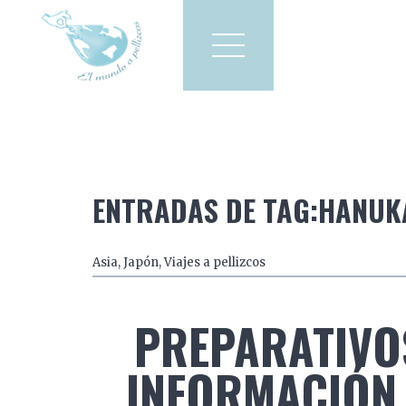
Viajes a pellizcos
El mun
America
Asia
Europa
ENTRADAS DE TAG:HANUK
Asia
,
Japón
,
Viajes a pellizcos
PREPARATIVOS
INFORMACIÓN 