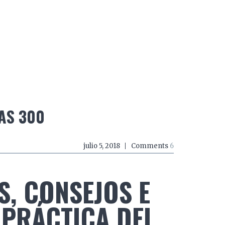
do a zancadas
El mundo a mordiscos
El mundo a 
AS 300
julio 5, 2018
Comments
6
, CONSEJOS E
PRÁCTICA DEL