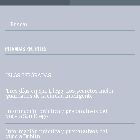
Buscar
ENTRADAS RECIENTES
ISLAS ESPÓRADAS
Tres días en San Diego. Los secretos mejor
guardados de la ciudad inteligente
Información práctica y preparativos del
viaje a San Diego
Información práctica y preparativos del
viaje a Dublín