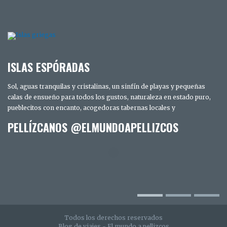
ISLAS ESPÓRADAS
Sol, aguas tranquilas y cristalinas, un sinfín de playas y pequeñas
calas de ensueño para todos los gustos, naturaleza en estado puro,
pueblecitos con encanto, acogedoras tabernas locales y
PELLÍZCANOS @ELMUNDOAPELLIZCOS
TRES DÍAS EN SAN DIEGO. LOS SECRETOS
MEJOR GUARDADOS DE LA CIUDAD
INTELIGENTE
Todos los derechos reservados
Blog de viajes - El mundo a pellizcos