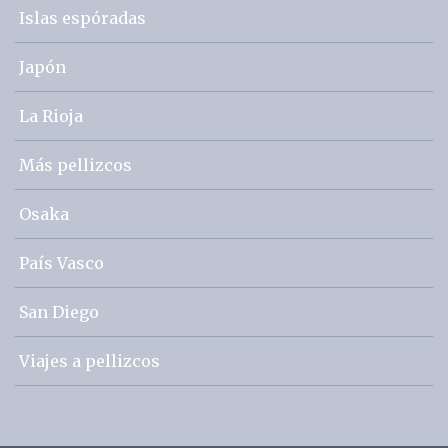
Islas espóradas
Japón
La Rioja
Más pellizcos
Osaka
País Vasco
San Diego
Viajes a pellizcos