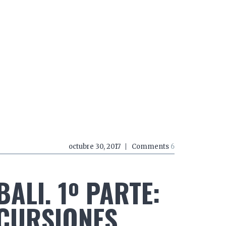
do a zancadas
El mundo a mordiscos
El mundo a 
octubre 30, 2017
Comments
6
BALI. 1º PARTE:
CURSIONES