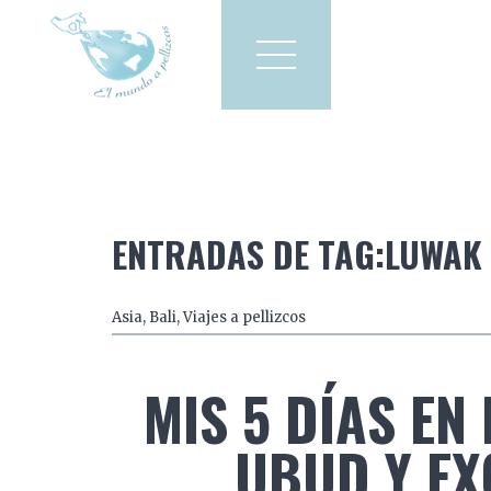
Viajes a pellizcos
El mun
America
Asia
Europa
ENTRADAS DE TAG:LUWAK
Asia
,
Bali
,
Viajes a pellizcos
MIS 5 DÍAS EN 
UBUD Y EX