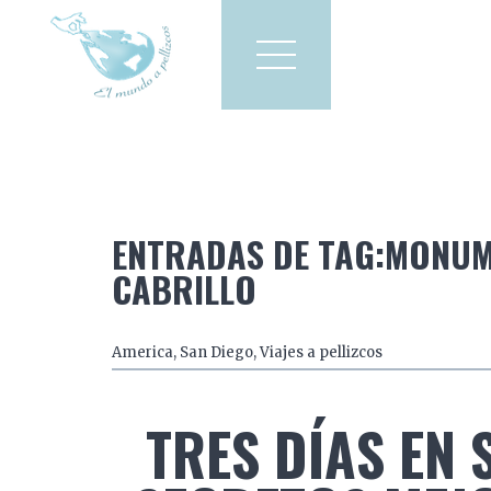
Viajes a pellizcos
El mun
America
Asia
Europa
ENTRADAS DE TAG:MONUM
CABRILLO
America
,
San Diego
,
Viajes a pellizcos
TRES DÍAS EN 