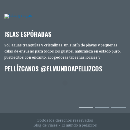
ISLAS ESPÓRADAS
Sol, aguas tranquilas y cristalinas, un sinfín de playas y pequeñas
calas de ensueño para todos los gustos, naturaleza en estado puro,
pueblecitos con encanto, acogedoras tabernas locales y
PELLÍZCANOS @ELMUNDOAPELLIZCOS
TRES DÍAS EN SAN DIEGO. LOS SECRETOS
MEJOR GUARDADOS DE LA CIUDAD
INTELIGENTE
Todos los derechos reservados
Blog de viajes - El mundo a pellizcos