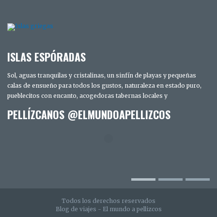
ISLAS ESPÓRADAS
Sol, aguas tranquilas y cristalinas, un sinfín de playas y pequeñas
calas de ensueño para todos los gustos, naturaleza en estado puro,
pueblecitos con encanto, acogedoras tabernas locales y
PELLÍZCANOS @ELMUNDOAPELLIZCOS
TRES DÍAS EN SAN DIEGO. LOS SECRETOS
MEJOR GUARDADOS DE LA CIUDAD
INTELIGENTE
Todos los derechos reservados
Blog de viajes - El mundo a pellizcos