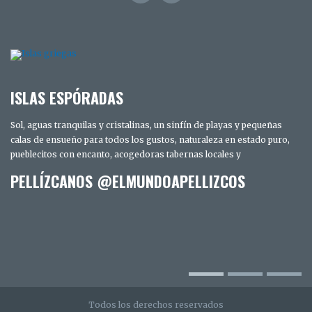
ISLAS ESPÓRADAS
Sol, aguas tranquilas y cristalinas, un sinfín de playas y pequeñas
calas de ensueño para todos los gustos, naturaleza en estado puro,
pueblecitos con encanto, acogedoras tabernas locales y
PELLÍZCANOS @ELMUNDOAPELLIZCOS
TRES DÍAS EN SAN DIEGO. LOS SECRETOS
MEJOR GUARDADOS DE LA CIUDAD
INTELIGENTE
Todos los derechos reservados