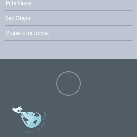
País Vasco
San Diego
Viajes a pellizcos