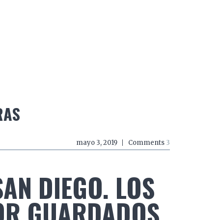
do a zancadas
El mundo a mordiscos
El mundo a 
RAS
mayo 3, 2019
Comments
3
SAN DIEGO. LOS
OR GUARDADOS