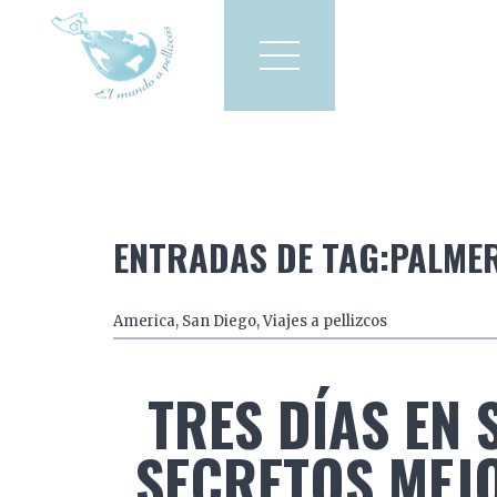
Viajes a pellizcos
El mun
America
Asia
Europa
ENTRADAS DE TAG:PALME
America
,
San Diego
,
Viajes a pellizcos
TRES DÍAS EN 
SECRETOS MEJ