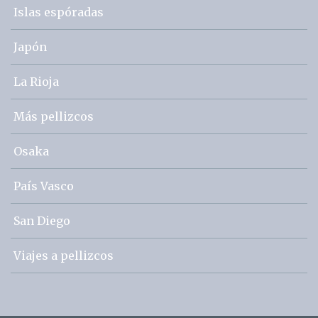
Islas espóradas
Japón
La Rioja
Más pellizcos
Osaka
País Vasco
San Diego
Viajes a pellizcos