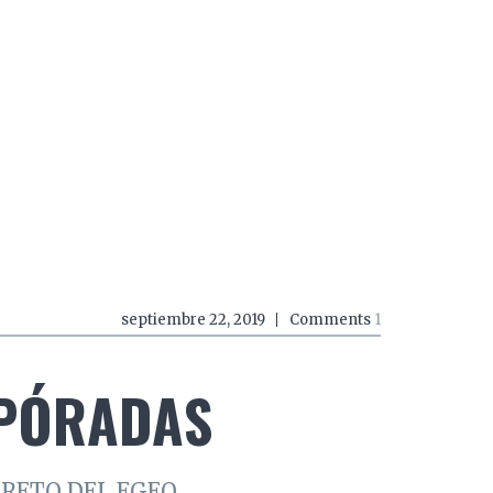
do a zancadas
El mundo a mordiscos
El mundo a 
S
septiembre 22, 2019
Comments
1
SPÓRADAS
CRETO DEL EGEO