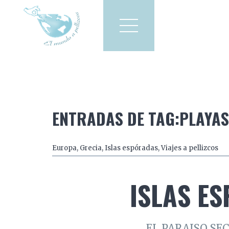
Viajes a pellizcos
El mun
America
Asia
Europa
ENTRADAS DE TAG:PLAYA
Europa
,
Grecia
,
Islas espóradas
,
Viajes a pellizcos
ISLAS E
EL PARAISO SE