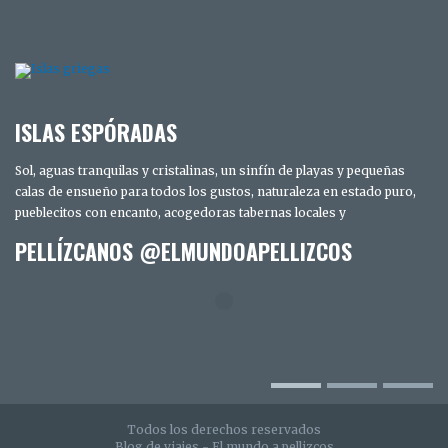
ISLAS ESPÓRADAS
Sol, aguas tranquilas y cristalinas, un sinfín de playas y pequeñas
calas de ensueño para todos los gustos, naturaleza en estado puro,
pueblecitos con encanto, acogedoras tabernas locales y
PELLÍZCANOS @ELMUNDOAPELLIZCOS
TRES DÍAS EN SAN DIEGO. LOS SECRETOS
MEJOR GUARDADOS DE LA CIUDAD
INTELIGENTE
Todos los derechos reservados
Blog de viajes - El mundo a pellizcos