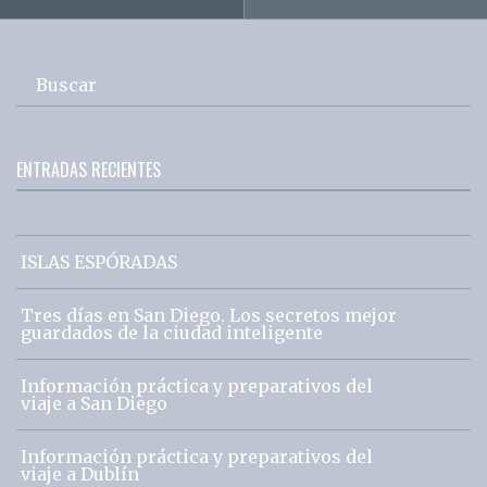
Buscar
ENTRADAS RECIENTES
ISLAS ESPÓRADAS
Tres días en San Diego. Los secretos mejor
guardados de la ciudad inteligente
Información práctica y preparativos del
viaje a San Diego
Información práctica y preparativos del
viaje a Dublín