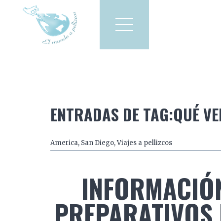
Viajes a pellizcos
El mun
America
Asia
Europa
ENTRADAS DE TAG:QUÉ VE
America
,
San Diego
,
Viajes a pellizcos
INFORMACIÓN
PREPARATIVOS D