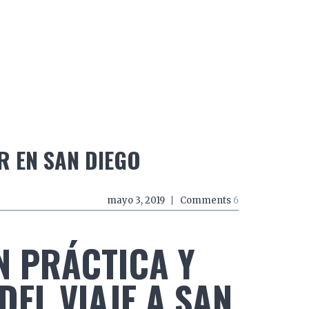
do a zancadas
El mundo a mordiscos
El mundo a 
R EN SAN DIEGO
mayo 3, 2019
Comments
6
 PRÁCTICA Y
EL VIAJE A SAN