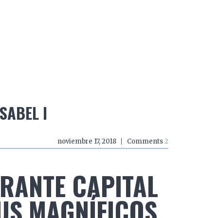
do a zancadas
El mundo a mordiscos
El mundo a 
SABEL I
noviembre 17, 2018
Comments
2
BRANTE CAPITAL
US MAGNÍFICOS