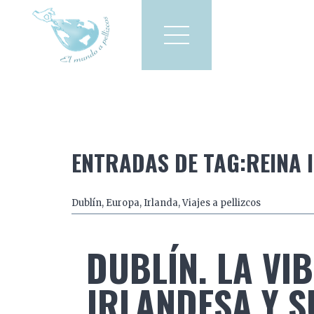
Viajes a pellizcos
El mun
America
Asia
Europa
ENTRADAS DE TAG:REINA I
Dublín
,
Europa
,
Irlanda
,
Viajes a pellizcos
DUBLÍN. LA VI
IRLANDESA Y S