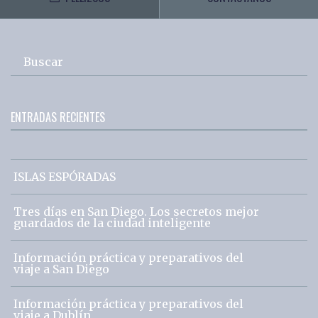
Buscar
ENTRADAS RECIENTES
ISLAS ESPÓRADAS
Tres días en San Diego. Los secretos mejor
guardados de la ciudad inteligente
Información práctica y preparativos del
viaje a San Diego
Información práctica y preparativos del
viaje a Dublín