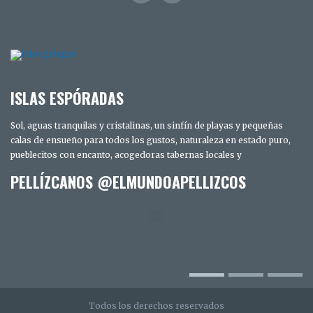
ISLAS ESPÓRADAS
Sol, aguas tranquilas y cristalinas, un sinfín de playas y pequeñas
calas de ensueño para todos los gustos, naturaleza en estado puro,
pueblecitos con encanto, acogedoras tabernas locales y
PELLÍZCANOS @ELMUNDOAPELLIZCOS
TRES DÍAS EN SAN DIEGO. LOS SECRETOS
MEJOR GUARDADOS DE LA CIUDAD
INTELIGENTE
Todos los derechos reservados