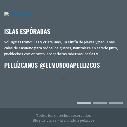
ISLAS ESPÓRADAS
Sol, aguas tranquilas y cristalinas, un sinfín de playas y pequeñas
calas de ensueño para todos los gustos, naturaleza en estado puro,
pueblecitos con encanto, acogedoras tabernas locales y
PELLÍZCANOS @ELMUNDOAPELLIZCOS
TRES DÍAS EN SAN DIEGO. LOS SECRETOS
MEJOR GUARDADOS DE LA CIUDAD
INTELIGENTE
Todos los derechos reservados
Blog de viajes - El mundo a pellizcos