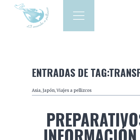
Viajes a pellizcos
El mun
America
Asia
Europa
ENTRADAS DE TAG:TRANS
Asia
,
Japón
,
Viajes a pellizcos
PREPARATIVOS
INFORMACIÓN 