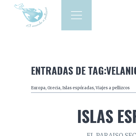
Viajes a pellizcos
El mun
America
Asia
Europa
ENTRADAS DE TAG:VELANI
Europa
,
Grecia
,
Islas espóradas
,
Viajes a pellizcos
ISLAS E
EL PARAISO SE