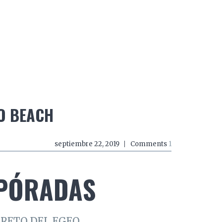
do a zancadas
El mundo a mordiscos
El mundo a 
O BEACH
septiembre 22, 2019
Comments
1
SPÓRADAS
CRETO DEL EGEO