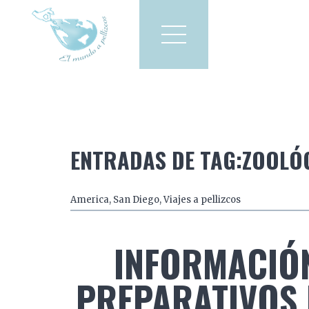
Viajes a pellizcos
El mun
America
Asia
Europa
ENTRADAS DE TAG:ZOOLÓG
America
,
San Diego
,
Viajes a pellizcos
INFORMACIÓN
PREPARATIVOS D