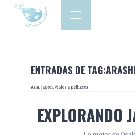
Viajes a pellizcos
El mun
America
Asia
Europa
ENTRADAS DE TAG:ARASH
Asia
,
Japón
,
Viajes a pellizcos
EXPLORANDO JA
Lo mejor de Osak