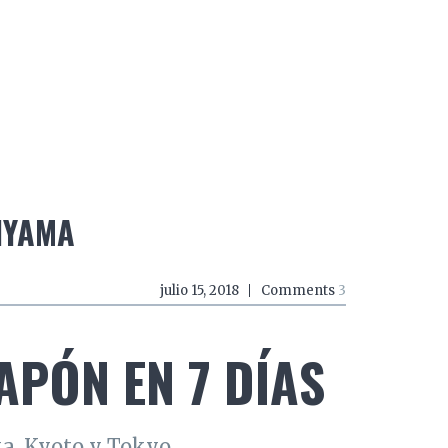
do a zancadas
El mundo a mordiscos
El mundo a 
IYAMA
julio 15, 2018
Comments
3
PÓN EN 7 DÍAS
a, Kyoto y Tokyo