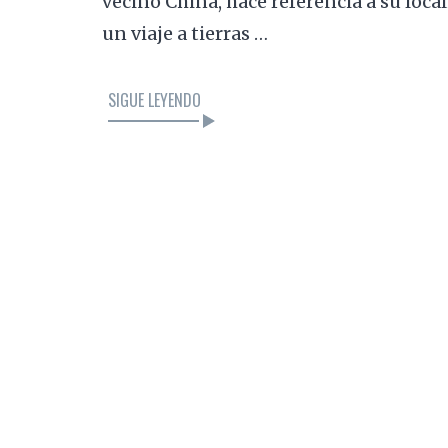
vecino China, hace referencia a su loca
un viaje a tierras …
SIGUE LEYENDO