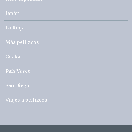
Japón
La Rioja
Más pellizcos
Osaka
País Vasco
San Diego
Viajes a pellizcos