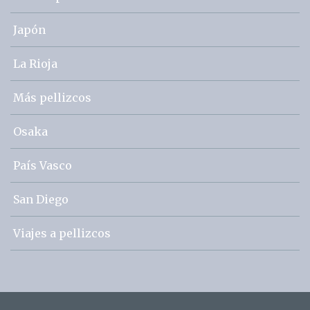
Japón
La Rioja
Más pellizcos
Osaka
País Vasco
San Diego
Viajes a pellizcos