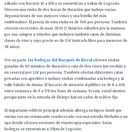
sábado con horario 10 a 19h y se encuentran a 44km de Logroño.
Ofrecen una visita de dos horas de duración que incluye varias
degustaciones de sus mejores vinos y una botella del más
emblemático. El precio de esta visita es de 30€ por persona. También
ofrecen recorridos de unas 2h30 (7,5km) los sábados por la mañana
por sus campos y viñedos que incluyen también catas de distintas
clases de vino y cuyo precio es de 15€ (entrada libre para menores de
18 años).
Por su parte,
las bodegas del Marqués de Riscal
ofrecen visitas
guiadas de 90 minutos de duración y cata de dos vinos (un verdejo y
un reserva) por 12€ por persona. También ofertan diferentes catas
privadas con aperitivo e incluso visitas combinadas a la bodega y al
valle Salado de Añana. El horario de atención al público es de 8 a 20h
entre semana y de 9 a 17h los fines de semana. Si vais, estad atentos
porque justo en la entrada de Elciego hay un radar de tráfico fijo.
El impactante edificio principal además alberga un lujoso hotel que
cuenta con un restaurante condecorado con una estrella Michelin y un
spa donde ofrecen sesiones de vinoterapia especiales. Estas
bodegas se encuentran a 25km de Logroño.