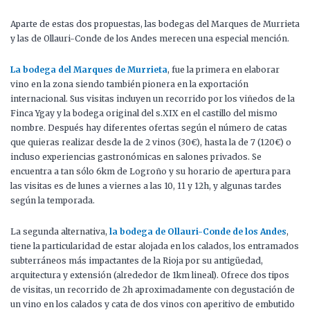
Aparte de estas dos propuestas, las bodegas del Marques de Murrieta
y las de Ollauri-Conde de los Andes merecen una especial mención.
La bodega del Marques de Murrieta
, fue la primera en elaborar
vino en la zona siendo también pionera en la exportación
internacional. Sus visitas incluyen un recorrido por los viñedos de la
Finca Ygay y la bodega original del s.XIX en el castillo del mismo
nombre. Después hay diferentes ofertas según el número de catas
que quieras realizar desde la de 2 vinos (30€), hasta la de 7 (120€) o
incluso experiencias gastronómicas en salones privados. Se
encuentra a tan sólo 6km de Logroño y su horario de apertura para
las visitas es de lunes a viernes a las 10, 11 y 12h, y algunas tardes
según la temporada.
La segunda alternativa,
la bodega de Ollauri-Conde de los Andes
,
tiene la particularidad de estar alojada en los calados, los entramados
subterráneos más impactantes de la Rioja por su antigüedad,
arquitectura y extensión (alrededor de 1km lineal). Ofrece dos tipos
de visitas, un recorrido de 2h aproximadamente con degustación de
un vino en los calados y cata de dos vinos con aperitivo de embutido