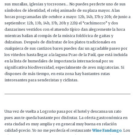
sus murallas, iglesias y torreones… No puedes perderte uno de sus
símbolos de identidad, el reloj animado de su plaza mayor. A las
horas programadas (de octubre a mayo: 12h, 14h, 17h y 20h; de junio a
septiembre: 12h, 13h, 14h, 17h, 20h y 22h) el “cachimorro” y dos
danzarines vestidos con el atuendo típico dan alegremente la hora
mientras bailan al compás de la música folclórica de gaitas y
dulzainas. Después de disfrutar de los platos tradicionales en
cualquiera de sus castizos bares puedes dar un agradable paseo por
los viñedos hasta llegar a la laguna Prao de la Paúl, que está incluida
en la lista de humedales de importancia internacional por su
significativa biodiversidad, especialmente de aves migratorias. Si
dispones de más tiempo, en esta zona hay bastantes rutas
interesantes para senderistas y ciclistas.
Una vez de vuelta a Logroño pasa por el hotel y descansa un rato
pues aun te queda bastante por disfrutar. La oferta gastronómica en
esta ciudad es muy amplia y en general muy buena en relación
calidad-precio. Yo no me perdería el restaurante
Wine Fandango
. Los