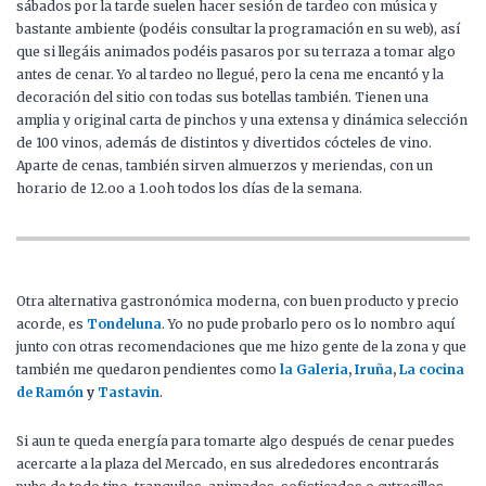
sábados por la tarde suelen hacer sesión de tardeo con música y
bastante ambiente (podéis consultar la programación en su web), así
que si llegáis animados podéis pasaros por su terraza a tomar algo
antes de cenar. Yo al tardeo no llegué, pero la cena me encantó y la
decoración del sitio con todas sus botellas también. Tienen una
amplia y original carta de pinchos y una extensa y dinámica selección
de 100 vinos, además de distintos y divertidos cócteles de vino.
Aparte de cenas, también sirven almuerzos y meriendas, con un
horario de 12.oo a 1.ooh todos los días de la semana.
Otra alternativa gastronómica moderna, con buen producto y precio
acorde, es
Tondeluna
. Yo no pude probarlo pero os lo nombro aquí
junto con otras recomendaciones que me hizo gente de la zona y que
también me quedaron pendientes como
la Galeria
,
Iruña
,
La cocina
de Ramón
y
Tastavin
.
Si aun te queda energía para tomarte algo después de cenar puedes
acercarte a la plaza del Mercado, en sus alrededores encontrarás