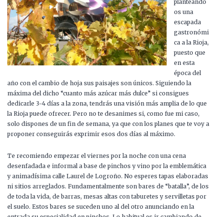
planteándo
os una
escapada
gastronómi
ca a la Rioja,
puesto que
en esta
época del
año con el cambio de hoja sus paisajes son únicos. Siguiendo la
máxima del dicho “cuanto más azúcar más dulce” si consigues
dedicarle 3-4 días a la zona, tendrás una visión más amplia de lo que
la Rioja puede ofrecer. Pero no te desanimes si, como fue mi caso,
solo dispones de un fin de semana, ya que con los planes que te voy a
proponer conseguirás exprimir esos dos días al máximo.
Te recomiendo empezar el viernes por la noche con una cena
desenfadada e informal a base de pinchos y vino por la emblemática
y animadísima calle Laurel de Logroño. No esperes tapas elaboradas
ni sitios arreglados. Fundamentalmente son bares de “batalla”, de los
de toda la vida, de barras, mesas altas con taburetes y servilletas por
el suelo. Estos bares se suceden uno al del otro anunciando en la
entrada su especialidad en pinchos. Lo habitual es ir cambiando de