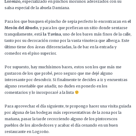
Lorenzo,
especializado en pinchos morunos aderezados con su
salsa especial de la abuela Damiana.
Para los que busquen el pincho de sepia perfecto lo encontraran en
el
Mesón del Abuelo
, y para los que prefieran un sitio donde sentarse
tranquilamente, está
la Tavina
, uno de los bares más finos de la calle,
tanto por su decoración como por la vasta vinoteca que alberga. Este
último tiene dos áreas diferenciadas, la de bar en la entrada y
comedor en el piso superior.
Por supuesto, hay muchísimos bares, estos son los que más me
gustaron de los que probé, pero seguro que me dejé alguno
interesante por descubrir. Si finalmente te decides a ir y encuentras
alguno reseñable que añadir, no dudes en ponerlo en los
comentarios y lo incorporaré a la lista
Para aprovechar el día siguiente, te propongo hacer una visita guiada
por alguna de las bodegas más representativas de la zona por la
mañana, pasar la tarde recorriendo alguno de los pintorescos
pueblos de los alrededores y acabar el día cenando en un buen
restaurante en Logroño.