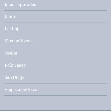
Islas espóradas
Japón
La Rioja
Más pellizcos
Osaka
País Vasco
San Diego
Viajes a pellizcos