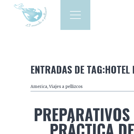
Viajes a pellizcos
El mun
America
Asia
Europa
ENTRADAS DE TAG:HOTEL 
America
,
Viajes a pellizcos
PREPARATIVOS 
PRÁCTICA DEL