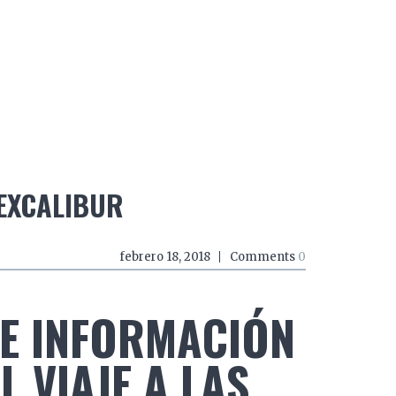
do a zancadas
El mundo a mordiscos
El mundo a 
EXCALIBUR
febrero 18, 2018
Comments
0
E INFORMACIÓN
 VIAJE A LAS