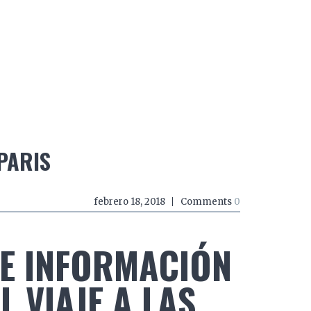
do a zancadas
El mundo a mordiscos
El mundo a 
PARIS
febrero 18, 2018
Comments
0
E INFORMACIÓN
 VIAJE A LAS