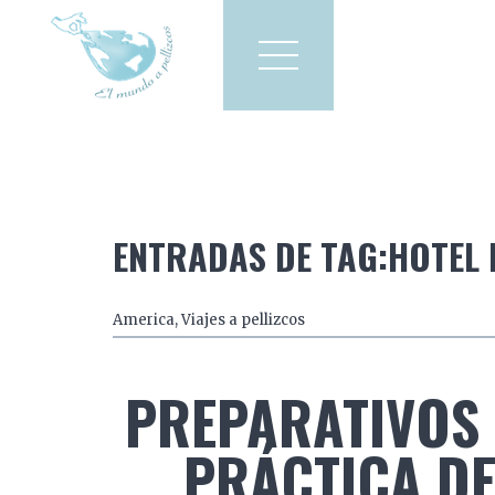
Viajes a pellizcos
El mun
America
Asia
Europa
ENTRADAS DE TAG:HOTEL 
America
,
Viajes a pellizcos
PREPARATIVOS 
PRÁCTICA DEL