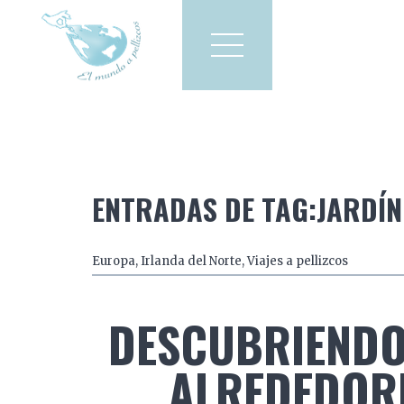
Viajes a pellizcos
El mun
America
Asia
Europa
ENTRADAS DE TAG:JARDÍN
Europa
,
Irlanda del Norte
,
Viajes a pellizcos
DESCUBRIENDO 
ALREDEDORE