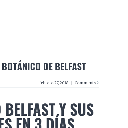
do a zancadas
El mundo a mordiscos
El mundo a 
 BOTÁNICO DE BELFAST
febrero 27, 2018
Comments
2
BELFAST Y SUS
S EN 3 DÍAS