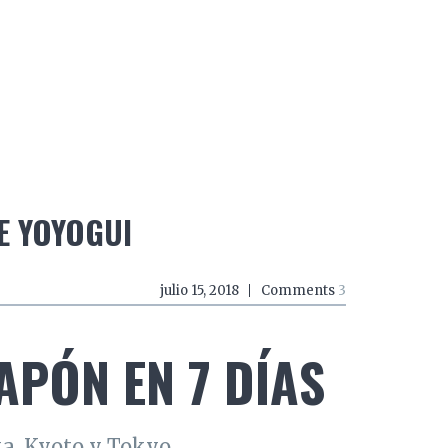
do a zancadas
El mundo a mordiscos
El mundo a 
E YOYOGUI
julio 15, 2018
Comments
3
PÓN EN 7 DÍAS
a, Kyoto y Tokyo