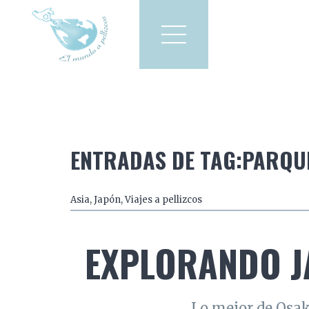
Viajes a pellizcos
El mun
America
Asia
Europa
ENTRADAS DE TAG:PARQU
Asia
,
Japón
,
Viajes a pellizcos
EXPLORANDO JA
Lo mejor de Osak