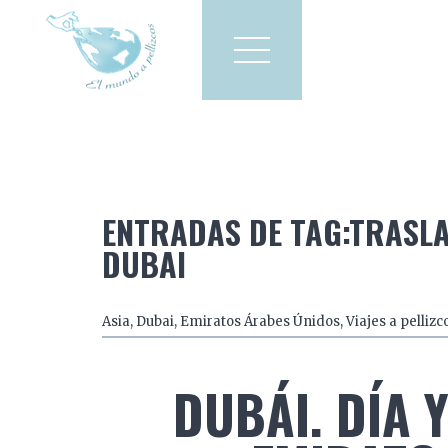
Viajes a pellizcos
El mun
America
Asia
Europa
ENTRADAS DE TAG:TRASL
DUBAI
Asia
,
Dubai
,
Emiratos Árabes Únidos
,
Viajes a pellizc
DUBÁI. DÍA Y