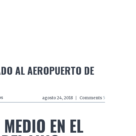
do a zancadas
El mundo a mordiscos
El mundo a 
ADO AL AEROPUERTO DE
os
agosto 24, 2018
Comments
5
 MEDIO EN EL